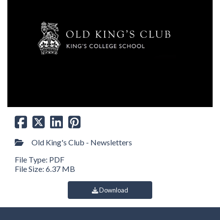
Old King's Club - Newsletters
File Type: PDF
File Size: 6.37 MB
Download